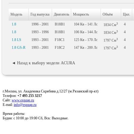
Модель
Год выпуска
Двигатель
Мощность
Объём
Цил.
3
1.8
1996 - 2001
B18B1
104
Кв
- 141
Лс
4
1834
См
3
1.8
1993 - 1996
B18B1
106
Кв
- 144
Лс
4
1834
См
3
1.8 LS
1993 - 2001
F18C1
125
Кв
- 170
Лс
4
1797
См
3
1.8 GS-R
1993 - 2001
F18C2
147
Кв
- 200
Лс
4
1797
См
◄ Назад к выбору модели ACURA
г.Москва, ул. Академика Скрябина д.12/27 (м.Рязанский пр-кт)
Телефон:
+7 495 255 3217
Сайт:
www.expzap.ru
E-mail:
info@expzap.ru
Время работы:
Будни: c 10:00 до 19:00 Сб, Вск: Выходные.