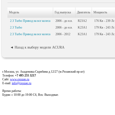
Модель
Год выпуска
Двигатель
Мощность
2.3 Turbo Привод на все колеса
2006 - до н.в.
R23A2
176
Кв
- 239
Лс
2.3 Turbo
2006 - до н.в.
K23A1
179
Кв
- 243
Лс
2.3 Turbo Привод на все колеса
2006 - 2012
K23A1
179
Кв
- 243
Лс
◄ Назад к выбору модели ACURA
г.Москва, ул. Академика Скрябина д.12/27 (м.Рязанский пр-кт)
Телефон:
+7 495 255 3217
Сайт:
www.expzap.ru
E-mail:
info@expzap.ru
Время работы:
Будни: c 10:00 до 19:00 Сб, Вск: Выходные.