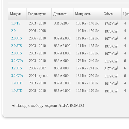
Модель
Год выпуска
Двигатель
Мощность
Объём
Цил
3
1.8 TS
2003 - 2010
AR 32205
103
Кв
- 140
Лс
4
1747
См
3
2.0
2006 - 2008
110
Кв
- 150
Лс
4
1970
См
3
2.0 JTS
2006 - 2010
932 A2.000
119
Кв
- 162
Лс
4
1970
См
3
2.0 JTS
2003 - 2010
932 A2.000
121
Кв
- 165
Лс
4
1970
См
3
2.0 JTS
2003 - 2010
937 A1.000
121
Кв
- 165
Лс
4
1970
См
3
3.2 GTA
2003 - 2010
936 A.000
176
Кв
- 240
Лс
6
3179
См
3
3.2 JTS
2006 - 2007
936 A.000
177
Кв
- 241
Лс
6
3179
См
3
3.2 GTA
2004 - до н.в.
936 A.000
184
Кв
- 250
Лс
6
3179
См
3
1.9 JTD
2003 - 2010
937 A5.000
110
Кв
- 150
Лс
4
1910
См
3
1.9 JTD
2008 - 2010
937 A6.000
125
Кв
- 170
Лс
4
1910
См
◄ Назад к выбору модели ALFA ROMEO