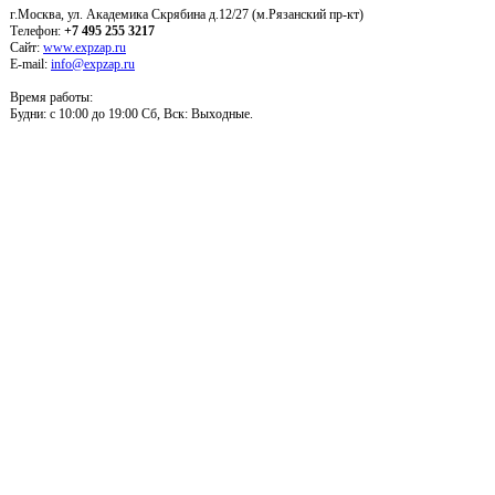
г.Москва, ул. Академика Скрябина д.12/27 (м.Рязанский пр-кт)
Телефон:
+7 495 255 3217
Сайт:
www.expzap.ru
E-mail:
info@expzap.ru
Время работы:
Будни: c 10:00 до 19:00 Сб, Вск: Выходные.