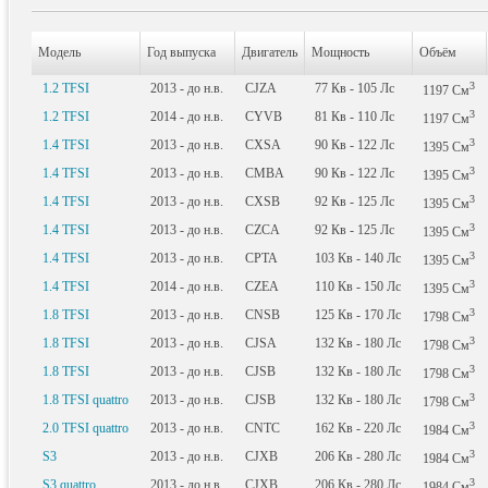
Модель
Год выпуска
Двигатель
Мощность
Объём
3
1.2 TFSI
2013 - до н.в.
CJZA
77
Кв
- 105
Лс
1197
См
3
1.2 TFSI
2014 - до н.в.
CYVB
81
Кв
- 110
Лс
1197
См
3
1.4 TFSI
2013 - до н.в.
CXSA
90
Кв
- 122
Лс
1395
См
3
1.4 TFSI
2013 - до н.в.
CMBA
90
Кв
- 122
Лс
1395
См
3
1.4 TFSI
2013 - до н.в.
CXSB
92
Кв
- 125
Лс
1395
См
3
1.4 TFSI
2013 - до н.в.
CZCA
92
Кв
- 125
Лс
1395
См
3
1.4 TFSI
2013 - до н.в.
CPTA
103
Кв
- 140
Лс
1395
См
3
1.4 TFSI
2014 - до н.в.
CZEA
110
Кв
- 150
Лс
1395
См
3
1.8 TFSI
2013 - до н.в.
CNSB
125
Кв
- 170
Лс
1798
См
3
1.8 TFSI
2013 - до н.в.
CJSA
132
Кв
- 180
Лс
1798
См
3
1.8 TFSI
2013 - до н.в.
CJSB
132
Кв
- 180
Лс
1798
См
3
1.8 TFSI quattro
2013 - до н.в.
CJSB
132
Кв
- 180
Лс
1798
См
3
2.0 TFSI quattro
2013 - до н.в.
CNTC
162
Кв
- 220
Лс
1984
См
3
S3
2013 - до н.в.
CJXB
206
Кв
- 280
Лс
1984
См
3
S3 quattro
2013 - до н.в.
CJXB
206
Кв
- 280
Лс
1984
См