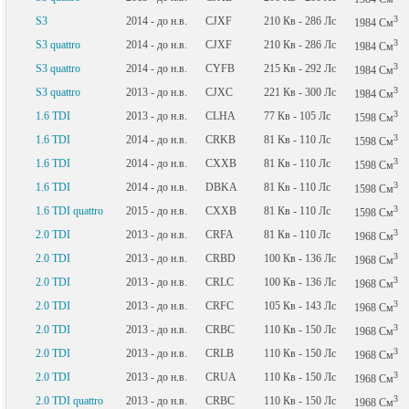
3
S3
2014 - до н.в.
CJXF
210
Кв
- 286
Лс
1984
См
3
S3 quattro
2014 - до н.в.
CJXF
210
Кв
- 286
Лс
1984
См
3
S3 quattro
2014 - до н.в.
CYFB
215
Кв
- 292
Лс
1984
См
3
S3 quattro
2013 - до н.в.
CJXC
221
Кв
- 300
Лс
1984
См
3
1.6 TDI
2013 - до н.в.
CLHA
77
Кв
- 105
Лс
1598
См
3
1.6 TDI
2014 - до н.в.
CRKB
81
Кв
- 110
Лс
1598
См
3
1.6 TDI
2014 - до н.в.
CXXB
81
Кв
- 110
Лс
1598
См
3
1.6 TDI
2014 - до н.в.
DBKA
81
Кв
- 110
Лс
1598
См
3
1.6 TDI quattro
2015 - до н.в.
CXXB
81
Кв
- 110
Лс
1598
См
3
2.0 TDI
2013 - до н.в.
CRFA
81
Кв
- 110
Лс
1968
См
3
2.0 TDI
2013 - до н.в.
CRBD
100
Кв
- 136
Лс
1968
См
3
2.0 TDI
2013 - до н.в.
CRLC
100
Кв
- 136
Лс
1968
См
3
2.0 TDI
2013 - до н.в.
CRFC
105
Кв
- 143
Лс
1968
См
3
2.0 TDI
2013 - до н.в.
CRBC
110
Кв
- 150
Лс
1968
См
3
2.0 TDI
2013 - до н.в.
CRLB
110
Кв
- 150
Лс
1968
См
3
2.0 TDI
2013 - до н.в.
CRUA
110
Кв
- 150
Лс
1968
См
3
2.0 TDI quattro
2013 - до н.в.
CRBC
110
Кв
- 150
Лс
1968
См