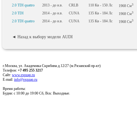
3
2.0 TDI quattro
2013 - до н.в.
CRLB
110
Кв
- 150
Лс
1968
См
3
2.0 TDI
2014 - до н.в.
CUNA
135
Кв
- 184
Лс
1968
См
3
2.0 TDI quattro
2014 - до н.в.
CUNA
135
Кв
- 184
Лс
1968
См
◄ Назад к выбору модели AUDI
г.Москва, ул. Академика Скрябина д.12/27 (м.Рязанский пр-кт)
Телефон:
+7 495 255 3217
Сайт:
www.expzap.ru
E-mail:
info@expzap.ru
Время работы:
Будни: c 10:00 до 19:00 Сб, Вск: Выходные.