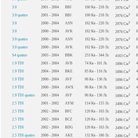
3
3.0
2001 - 2004
BBJ
160
Кв
- 218
Лс
6
2976
См
3
3.0 quattro
2001 - 2004
BBJ
160
Кв
- 218
Лс
6
2976
См
3
3.0
2000 - 2004
ASN
162
Кв
- 220
Лс
6
2976
См
3
3.0
2000 - 2004
AVK
162
Кв
- 220
Лс
6
2976
См
3
3.0 quattro
2000 - 2004
ASN
162
Кв
- 220
Лс
6
2976
См
3
3.0 quattro
2000 - 2004
AVK
162
Кв
- 220
Лс
6
2976
См
3
S4 quattro
2003 - 2004
BBK
253
Кв
- 344
Лс
8
4163
См
3
1.9 TDI
2001 - 2004
AVB
74
Кв
- 101
Лс
4
1896
См
3
1.9 TDI
2004 - 2004
BKE
85
Кв
- 116
Лс
4
1896
См
3
1.9 TDI
2000 - 2004
AVF
96
Кв
- 130
Лс
4
1896
См
3
1.9 TDI
2000 - 2004
AWX
96
Кв
- 130
Лс
4
1896
См
3
1.9 TDI quattro
2001 - 2004
AVF
96
Кв
- 130
Лс
4
1896
См
3
2.5 TDI
2001 - 2002
AYM
114
Кв
- 155
Лс
6
2496
См
3
2.5 TDI
2002 - 2004
BFC
120
Кв
- 163
Лс
6
2496
См
3
2.5 TDI
2002 - 2004
BCZ
120
Кв
- 163
Лс
6
2496
См
3
2.5 TDI
2002 - 2004
BDG
120
Кв
- 163
Лс
6
2496
См
3
2.5 TDI quattro
2000 - 2004
AKE
132
Кв
- 180
Лс
6
2496
См