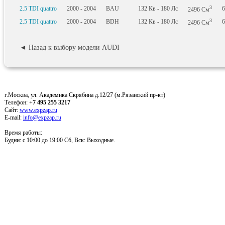
3
2.5 TDI quattro
2000 - 2004
BAU
132
Кв
- 180
Лс
6
2496
См
3
2.5 TDI quattro
2000 - 2004
BDH
132
Кв
- 180
Лс
6
2496
См
◄ Назад к выбору модели AUDI
г.Москва, ул. Академика Скрябина д.12/27 (м.Рязанский пр-кт)
Телефон:
+7 495 255 3217
Сайт:
www.expzap.ru
E-mail:
info@expzap.ru
Время работы:
Будни: c 10:00 до 19:00 Сб, Вск: Выходные.