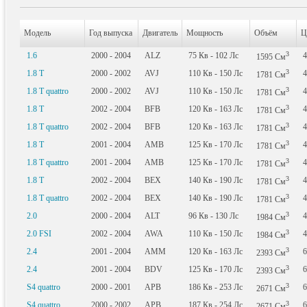
Модель
Год выпуска
Двигатель
Мощность
Объём
Ц
3
1.6
2000 - 2004
ALZ
75
Кв
- 102
Лс
4
1595
См
3
1.8 T
2000 - 2002
AVJ
110
Кв
- 150
Лс
4
1781
См
3
1.8 T quattro
2000 - 2002
AVJ
110
Кв
- 150
Лс
4
1781
См
3
1.8 T
2002 - 2004
BFB
120
Кв
- 163
Лс
4
1781
См
3
1.8 T quattro
2002 - 2004
BFB
120
Кв
- 163
Лс
4
1781
См
3
1.8 T
2001 - 2004
AMB
125
Кв
- 170
Лс
4
1781
См
3
1.8 T quattro
2001 - 2004
AMB
125
Кв
- 170
Лс
4
1781
См
3
1.8 T
2002 - 2004
BEX
140
Кв
- 190
Лс
4
1781
См
3
1.8 T quattro
2002 - 2004
BEX
140
Кв
- 190
Лс
4
1781
См
3
2.0
2000 - 2004
ALT
96
Кв
- 130
Лс
4
1984
См
3
2.0 FSI
2002 - 2004
AWA
110
Кв
- 150
Лс
4
1984
См
3
2.4
2001 - 2004
AMM
120
Кв
- 163
Лс
6
2393
См
3
2.4
2001 - 2004
BDV
125
Кв
- 170
Лс
6
2393
См
3
S4 quattro
2000 - 2001
APB
186
Кв
- 253
Лс
6
2671
См
3
S4 quattro
2000 - 2002
APB
187
Кв
- 254
Лс
6
2671
См