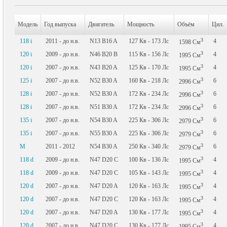
Модель
Год выпуска
Двигатель
Мощность
Объём
Цил.
3
118 i
2011 - до н.в.
N13 B16 A
127
Кв
- 173
Лс
4
1598
См
3
120 i
2009 - до н.в.
N46 B20 B
115
Кв
- 156
Лс
4
1995
См
3
120 i
2007 - до н.в.
N43 B20 A
125
Кв
- 170
Лс
4
1995
См
3
125 i
2007 - до н.в.
N52 B30 A
160
Кв
- 218
Лс
6
2996
См
3
128 i
2007 - до н.в.
N52 B30 A
172
Кв
- 234
Лс
6
2996
См
3
128 i
2007 - до н.в.
N51 B30 A
172
Кв
- 234
Лс
6
2996
См
3
135 i
2007 - до н.в.
N54 B30 A
225
Кв
- 306
Лс
6
2979
См
3
135 i
2007 - до н.в.
N55 B30 A
225
Кв
- 306
Лс
6
2979
См
3
M
2011 - 2012
N54 B30 A
250
Кв
- 340
Лс
6
2979
См
3
118 d
2009 - до н.в.
N47 D20 C
100
Кв
- 136
Лс
4
1995
См
3
118 d
2009 - до н.в.
N47 D20 C
105
Кв
- 143
Лс
4
1995
См
3
120 d
2007 - до н.в.
N47 D20 A
120
Кв
- 163
Лс
4
1995
См
3
120 d
2007 - до н.в.
N47 D20 C
120
Кв
- 163
Лс
4
1995
См
3
120 d
2007 - до н.в.
N47 D20 A
130
Кв
- 177
Лс
4
1995
См
3
120 d
2007 - до н.в.
N47 D20 C
130
Кв
- 177
Лс
4
1995
См