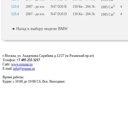
3
123 d
2007 - до н.в.
N47 D20 B
150
Кв
- 204
Лс
4
1995
См
3
123 d
2007 - до н.в.
N47 D20 D
150
Кв
- 204
Лс
4
1995
См
◄ Назад к выбору модели BMW
г.Москва, ул. Академика Скрябина д.12/27 (м.Рязанский пр-кт)
Телефон:
+7 495 255 3217
Сайт:
www.expzap.ru
E-mail:
info@expzap.ru
Время работы:
Будни: c 10:00 до 19:00 Сб, Вск: Выходные.