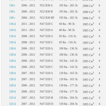
3
130 i
2006 - 2012
N52 B30 A
195
Кв
- 265
Лс
6
2996
См
3
130 i
2006 - 2012
N52 B30 B
195
Кв
- 265
Лс
6
2996
См
3
130 i
2006 - 2012
N52 B30 BF
195
Кв
- 265
Лс
6
2996
См
3
116 d
2011 - 2011
N47 D20 C
66
Кв
- 90
Лс
4
1995
См
3
116 d
2011 - 2011
N47 D20 A
66
Кв
- 90
Лс
4
1995
См
3
116 d
2008 - 2012
N47 D20 A
85
Кв
- 116
Лс
4
1995
См
3
116 d
2008 - 2012
N47 D20 C
85
Кв
- 116
Лс
4
1995
См
3
118 d
2006 - 2012
N47 D20 A
100
Кв
- 136
Лс
4
1995
См
3
118 d
2006 - 2012
N47 D20 C
100
Кв
- 136
Лс
4
1995
См
3
118 d
2006 - 2012
N47 D20 A
105
Кв
- 143
Лс
4
1995
См
3
118 d
2006 - 2012
N47 D20 C
105
Кв
- 143
Лс
4
1995
См
3
120 d
2007 - 2012
N47 D20 A
120
Кв
- 163
Лс
4
1995
См
3
120 d
2007 - 2012
N47 D20 C
120
Кв
- 163
Лс
4
1995
См
3
120 d
2006 - 2012
N47 D20 A
130
Кв
- 177
Лс
4
1995
См
3
120 d
2006 - 2012
N47 D20 C
130
Кв
- 177
Лс
4
1995
См
3
123 d
2007 - 2012
N47 D20 B
150
Кв
- 204
Лс
4
1995
См
3
123 d
2007 - 2012
N47 D20 D
150
Кв
- 204
Лс
4
1995
См