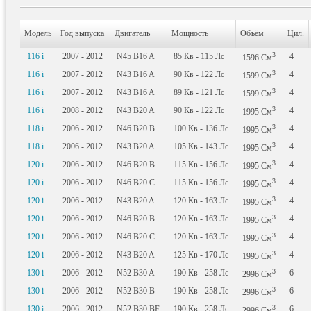
Модель
Год выпуска
Двигатель
Мощность
Объём
Цил.
3
116 i
2007 - 2012
N45 B16 A
85
Кв
- 115
Лс
4
1596
См
3
116 i
2007 - 2012
N43 B16 A
90
Кв
- 122
Лс
4
1599
См
3
116 i
2007 - 2012
N43 B16 A
89
Кв
- 121
Лс
4
1599
См
3
116 i
2008 - 2012
N43 B20 A
90
Кв
- 122
Лс
4
1995
См
3
118 i
2006 - 2012
N46 B20 B
100
Кв
- 136
Лс
4
1995
См
3
118 i
2006 - 2012
N43 B20 A
105
Кв
- 143
Лс
4
1995
См
3
120 i
2006 - 2012
N46 B20 B
115
Кв
- 156
Лс
4
1995
См
3
120 i
2006 - 2012
N46 B20 C
115
Кв
- 156
Лс
4
1995
См
3
120 i
2006 - 2012
N43 B20 A
120
Кв
- 163
Лс
4
1995
См
3
120 i
2006 - 2012
N46 B20 B
120
Кв
- 163
Лс
4
1995
См
3
120 i
2006 - 2012
N46 B20 C
120
Кв
- 163
Лс
4
1995
См
3
120 i
2006 - 2012
N43 B20 A
125
Кв
- 170
Лс
4
1995
См
3
130 i
2006 - 2012
N52 B30 A
190
Кв
- 258
Лс
6
2996
См
3
130 i
2006 - 2012
N52 B30 B
190
Кв
- 258
Лс
6
2996
См
3
130 i
2006 - 2012
N52 B30 BF
190
Кв
- 258
Лс
6
2996
См