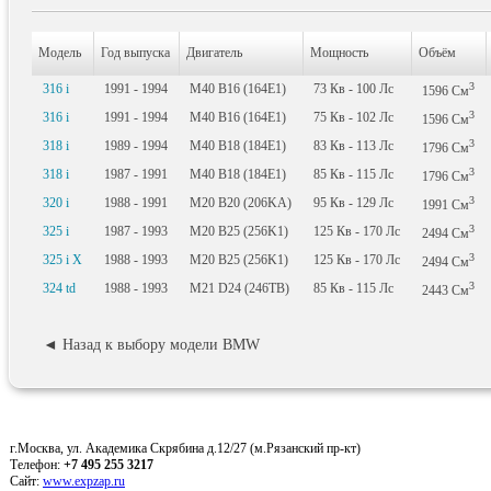
Модель
Год выпуска
Двигатель
Мощность
Объём
3
316 i
1991 - 1994
M40 B16 (164E1)
73
Кв
- 100
Лс
1596
См
3
316 i
1991 - 1994
M40 B16 (164E1)
75
Кв
- 102
Лс
1596
См
3
318 i
1989 - 1994
M40 B18 (184E1)
83
Кв
- 113
Лс
1796
См
3
318 i
1987 - 1991
M40 B18 (184E1)
85
Кв
- 115
Лс
1796
См
3
320 i
1988 - 1991
M20 B20 (206KA)
95
Кв
- 129
Лс
1991
См
3
325 i
1987 - 1993
M20 B25 (256K1)
125
Кв
- 170
Лс
2494
См
3
325 i X
1988 - 1993
M20 B25 (256K1)
125
Кв
- 170
Лс
2494
См
3
324 td
1988 - 1993
M21 D24 (246TB)
85
Кв
- 115
Лс
2443
См
◄ Назад к выбору модели BMW
г.Москва, ул. Академика Скрябина д.12/27 (м.Рязанский пр-кт)
Телефон:
+7 495 255 3217
Сайт:
www.expzap.ru