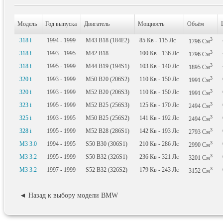
Модель
Год выпуска
Двигатель
Мощность
Объём
3
318 i
1994 - 1999
M43 B18 (184E2)
85
Кв
- 115
Лс
1796
См
3
318 i
1993 - 1995
M42 B18
100
Кв
- 136
Лс
1796
См
3
318 i
1995 - 1999
M44 B19 (194S1)
103
Кв
- 140
Лс
1895
См
3
320 i
1993 - 1999
M50 B20 (206S2)
110
Кв
- 150
Лс
1991
См
3
320 i
1993 - 1999
M52 B20 (206S3)
110
Кв
- 150
Лс
1991
См
3
323 i
1995 - 1999
M52 B25 (256S3)
125
Кв
- 170
Лс
2494
См
3
325 i
1993 - 1995
M50 B25 (256S2)
141
Кв
- 192
Лс
2494
См
3
328 i
1995 - 1999
M52 B28 (286S1)
142
Кв
- 193
Лс
2793
См
3
M3 3.0
1994 - 1995
S50 B30 (306S1)
210
Кв
- 286
Лс
2990
См
3
M3 3.2
1995 - 1999
S50 B32 (326S1)
236
Кв
- 321
Лс
3201
См
3
M3 3.2
1997 - 1999
S52 B32 (326S2)
179
Кв
- 243
Лс
3152
См
◄ Назад к выбору модели BMW