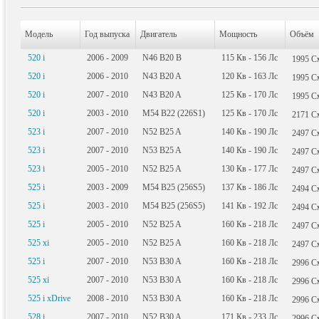
Модель
Год выпуска
Двигатель
Мощность
Объём
520 i
2006 - 2009
N46 B20 B
115
Кв
- 156
Лс
1995
С
520 i
2006 - 2010
N43 B20 A
120
Кв
- 163
Лс
1995
С
520 i
2007 - 2010
N43 B20 A
125
Кв
- 170
Лс
1995
С
520 i
2003 - 2010
M54 B22 (226S1)
125
Кв
- 170
Лс
2171
С
523 i
2007 - 2010
N52 B25 A
140
Кв
- 190
Лс
2497
С
523 i
2007 - 2010
N53 B25 A
140
Кв
- 190
Лс
2497
С
523 i
2005 - 2010
N52 B25 A
130
Кв
- 177
Лс
2497
С
525 i
2003 - 2009
M54 B25 (256S5)
137
Кв
- 186
Лс
2494
С
525 i
2003 - 2010
M54 B25 (256S5)
141
Кв
- 192
Лс
2494
С
525 i
2005 - 2010
N52 B25 A
160
Кв
- 218
Лс
2497
С
525 xi
2005 - 2010
N52 B25 A
160
Кв
- 218
Лс
2497
С
525 i
2007 - 2010
N53 B30 A
160
Кв
- 218
Лс
2996
С
525 xi
2007 - 2010
N53 B30 A
160
Кв
- 218
Лс
2996
С
525 i xDrive
2008 - 2010
N53 B30 A
160
Кв
- 218
Лс
2996
С
528 i
2007 - 2010
N52 B30 A
171
Кв
- 233
Лс
2996
С