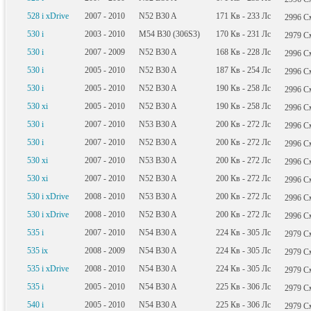
528 i xDrive
2007 - 2010
N52 B30 A
171
Кв
- 233
Лс
2996
С
530 i
2003 - 2010
M54 B30 (306S3)
170
Кв
- 231
Лс
2979
С
530 i
2007 - 2009
N52 B30 A
168
Кв
- 228
Лс
2996
С
530 i
2005 - 2010
N52 B30 A
187
Кв
- 254
Лс
2996
С
530 i
2005 - 2010
N52 B30 A
190
Кв
- 258
Лс
2996
С
530 xi
2005 - 2010
N52 B30 A
190
Кв
- 258
Лс
2996
С
530 i
2007 - 2010
N53 B30 A
200
Кв
- 272
Лс
2996
С
530 i
2007 - 2010
N52 B30 A
200
Кв
- 272
Лс
2996
С
530 xi
2007 - 2010
N53 B30 A
200
Кв
- 272
Лс
2996
С
530 xi
2007 - 2010
N52 B30 A
200
Кв
- 272
Лс
2996
С
530 i xDrive
2008 - 2010
N53 B30 A
200
Кв
- 272
Лс
2996
С
530 i xDrive
2008 - 2010
N52 B30 A
200
Кв
- 272
Лс
2996
С
535 i
2007 - 2010
N54 B30 A
224
Кв
- 305
Лс
2979
С
535 ix
2008 - 2009
N54 B30 A
224
Кв
- 305
Лс
2979
С
535 i xDrive
2008 - 2010
N54 B30 A
224
Кв
- 305
Лс
2979
С
535 i
2005 - 2010
N54 B30 A
225
Кв
- 306
Лс
2979
С
540 i
2005 - 2010
N54 B30 A
225
Кв
- 306
Лс
2979
С