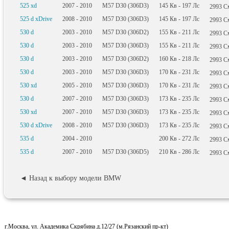
525 xd
2007 - 2010
M57 D30 (306D3)
145
Кв
- 197
Лс
2993
С
525 d xDrive
2008 - 2010
M57 D30 (306D3)
145
Кв
- 197
Лс
2993
С
530 d
2003 - 2010
M57 D30 (306D2)
155
Кв
- 211
Лс
2993
С
530 d
2003 - 2010
M57 D30 (306D3)
155
Кв
- 211
Лс
2993
С
530 d
2003 - 2010
M57 D30 (306D2)
160
Кв
- 218
Лс
2993
С
530 d
2003 - 2010
M57 D30 (306D3)
170
Кв
- 231
Лс
2993
С
530 xd
2005 - 2010
M57 D30 (306D3)
170
Кв
- 231
Лс
2993
С
530 d
2007 - 2010
M57 D30 (306D3)
173
Кв
- 235
Лс
2993
С
530 xd
2007 - 2010
M57 D30 (306D3)
173
Кв
- 235
Лс
2993
С
530 d xDrive
2008 - 2010
M57 D30 (306D3)
173
Кв
- 235
Лс
2993
С
535 d
2004 - 2010
200
Кв
- 272
Лс
2993
С
535 d
2007 - 2010
M57 D30 (306D5)
210
Кв
- 286
Лс
2993
С
◄ Назад к выбору модели BMW
г.Москва, ул. Академика Скрябина д.12/27 (м.Рязанский пр-кт)