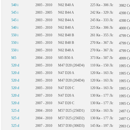
540 i
2005 - 2010
N62 B40 A
225
Кв
- 306
Лс
3982
С
545 i
2003 - 2005
N62 B44 A
242
Кв
- 329
Лс
4398
С
545 i
2003 - 2010
N62 B44 A
245
Кв
- 333
Лс
4398
С
540 i
2005 - 2010
N62 B40 A
225
Кв
- 306
Лс
4000
С
550 i
2005 - 2010
N62 B48 B
261
Кв
- 355
Лс
4799
С
550 i
2005 - 2010
N62 B48 B
270
Кв
- 367
Лс
4799
С
550 i
2005 - 2010
N62 B48 A
270
Кв
- 367
Лс
4799
С
M5
2004 - 2010
S85 B50 A
373
Кв
- 507
Лс
4999
С
520 d
2005 - 2010
M47 D20 (204D4)
110
Кв
- 150
Лс
1995
С
520 d
2005 - 2010
N47 D20 A
120
Кв
- 163
Лс
1995
С
520 d
2005 - 2010
M47 D20 (204D4)
120
Кв
- 163
Лс
1995
С
520 d
2005 - 2010
N47 D20 C
120
Кв
- 163
Лс
1995
С
520 d
2007 - 2010
N47 D20 A
130
Кв
- 177
Лс
1995
С
520 d
2007 - 2010
N47 D20 C
130
Кв
- 177
Лс
1995
С
525 d
2004 - 2010
M57 D25 (256D1)
120
Кв
- 163
Лс
2497
С
525 d
2004 - 2010
M57 D25 (256D2)
130
Кв
- 177
Лс
2497
С
525 d
2007 - 2010
M57 D30 (306D3)
145
Кв
- 197
Лс
2993
С