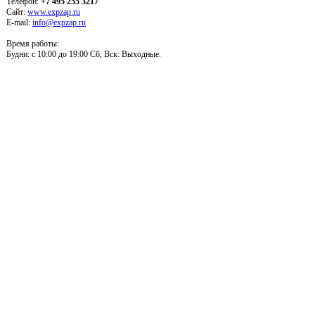
Телефон:
+7 495 255 3217
Сайт:
www.expzap.ru
E-mail:
info@expzap.ru
Время работы:
Будни: c 10:00 до 19:00 Сб, Вск: Выходные.