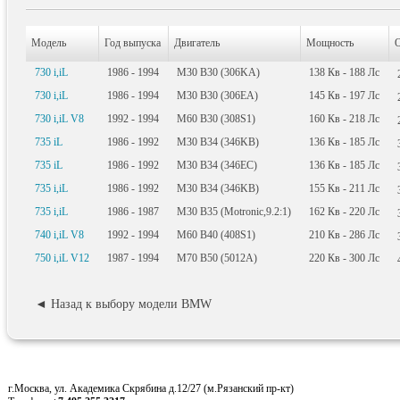
Модель
Год выпуска
Двигатель
Мощность
730 i,iL
1986 - 1994
M30 B30 (306KA)
138
Кв
- 188
Лс
730 i,iL
1986 - 1994
M30 B30 (306EA)
145
Кв
- 197
Лс
730 i,iL V8
1992 - 1994
M60 B30 (308S1)
160
Кв
- 218
Лс
735 iL
1986 - 1992
M30 B34 (346KB)
136
Кв
- 185
Лс
735 iL
1986 - 1992
M30 B34 (346EC)
136
Кв
- 185
Лс
735 i,iL
1986 - 1992
M30 B34 (346KB)
155
Кв
- 211
Лс
735 i,iL
1986 - 1987
M30 B35 (Motronic,9.2:1)
162
Кв
- 220
Лс
740 i,iL V8
1992 - 1994
M60 B40 (408S1)
210
Кв
- 286
Лс
750 i,iL V12
1987 - 1994
M70 B50 (5012A)
220
Кв
- 300
Лс
◄ Назад к выбору модели BMW
г.Москва, ул. Академика Скрябина д.12/27 (м.Рязанский пр-кт)