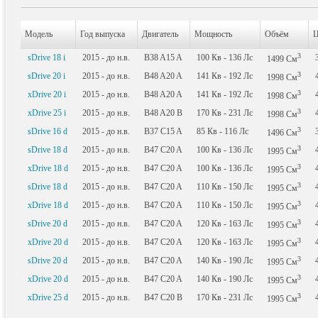
Модель
Год выпуска
Двигатель
Мощность
Объём
Ц
3
sDrive 18 i
2015 - до н.в.
B38 A15 A
100
Кв
- 136
Лс
1499
См
3
sDrive 20 i
2015 - до н.в.
B48 A20 A
141
Кв
- 192
Лс
1998
См
3
xDrive 20 i
2015 - до н.в.
B48 A20 A
141
Кв
- 192
Лс
1998
См
3
xDrive 25 i
2015 - до н.в.
B48 A20 B
170
Кв
- 231
Лс
1998
См
3
sDrive 16 d
2015 - до н.в.
B37 C15 A
85
Кв
- 116
Лс
1496
См
3
sDrive 18 d
2015 - до н.в.
B47 C20 A
100
Кв
- 136
Лс
1995
См
3
xDrive 18 d
2015 - до н.в.
B47 C20 A
100
Кв
- 136
Лс
1995
См
3
sDrive 18 d
2015 - до н.в.
B47 C20 A
110
Кв
- 150
Лс
1995
См
3
xDrive 18 d
2015 - до н.в.
B47 C20 A
110
Кв
- 150
Лс
1995
См
3
sDrive 20 d
2015 - до н.в.
B47 C20 A
120
Кв
- 163
Лс
1995
См
3
xDrive 20 d
2015 - до н.в.
B47 C20 A
120
Кв
- 163
Лс
1995
См
3
sDrive 20 d
2015 - до н.в.
B47 C20 A
140
Кв
- 190
Лс
1995
См
3
xDrive 20 d
2015 - до н.в.
B47 C20 A
140
Кв
- 190
Лс
1995
См
3
xDrive 25 d
2015 - до н.в.
B47 C20 B
170
Кв
- 231
Лс
1995
См