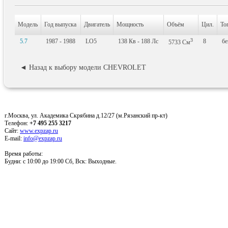
Модель
Год выпуска
Двигатель
Мощность
Объём
Цил.
То
3
5.7
1987 - 1988
LO5
138
Кв
- 188
Лс
8
бе
5733
См
◄ Назад к выбору модели CHEVROLET
г.Москва, ул. Академика Скрябина д.12/27 (м.Рязанский пр-кт)
Телефон:
+7 495 255 3217
Сайт:
www.expzap.ru
E-mail:
info@expzap.ru
Время работы:
Будни: c 10:00 до 19:00 Сб, Вск: Выходные.