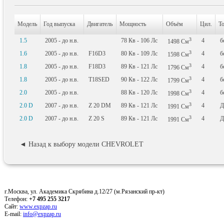
Модель
Год выпуска
Двигатель
Мощность
Объём
Цил.
Т
3
1.5
2005 - до н.в.
78
Кв
- 106
Лс
4
б
1498
См
3
1.6
2005 - до н.в.
F16D3
80
Кв
- 109
Лс
4
б
1598
См
3
1.8
2005 - до н.в.
F18D3
89
Кв
- 121
Лс
4
б
1796
См
3
1.8
2005 - до н.в.
T18SED
90
Кв
- 122
Лс
4
б
1799
См
3
2.0
2005 - до н.в.
88
Кв
- 120
Лс
4
б
1998
См
3
2.0 D
2007 - до н.в.
Z 20 DM
89
Кв
- 121
Лс
4
Д
1991
См
3
2.0 D
2007 - до н.в.
Z 20 S
89
Кв
- 121
Лс
4
Д
1991
См
◄ Назад к выбору модели CHEVROLET
г.Москва, ул. Академика Скрябина д.12/27 (м.Рязанский пр-кт)
Телефон:
+7 495 255 3217
Сайт:
www.expzap.ru
E-mail:
info@expzap.ru