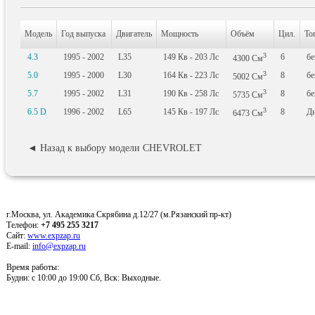
Модель
Год выпуска
Двигатель
Мощность
Объём
Цил.
То
3
4.3
1995 - 2002
L35
149
Кв
- 203
Лс
6
бе
4300
См
3
5.0
1995 - 2000
L30
164
Кв
- 223
Лс
8
бе
5002
См
3
5.7
1995 - 2002
L31
190
Кв
- 258
Лс
8
бе
5735
См
3
6.5 D
1996 - 2002
L65
145
Кв
- 197
Лс
8
Ди
6473
См
◄ Назад к выбору модели CHEVROLET
г.Москва, ул. Академика Скрябина д.12/27 (м.Рязанский пр-кт)
Телефон:
+7 495 255 3217
Сайт:
www.expzap.ru
E-mail:
info@expzap.ru
Время работы:
Будни: c 10:00 до 19:00 Сб, Вск: Выходные.