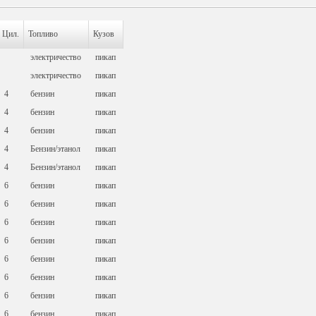
Цил.
Топливо
Кузов
электричество
пикап
электричество
пикап
4
бензин
пикап
4
бензин
пикап
4
бензин
пикап
4
Бензин/этанол
пикап
4
Бензин/этанол
пикап
6
бензин
пикап
6
бензин
пикап
6
бензин
пикап
6
бензин
пикап
6
бензин
пикап
6
бензин
пикап
6
бензин
пикап
6
бензин
пикап