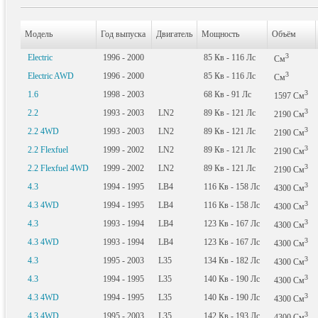
Модель
Год выпуска
Двигатель
Мощность
Объём
3
Electric
1996 - 2000
85
Кв
- 116
Лс
См
3
Electric AWD
1996 - 2000
85
Кв
- 116
Лс
См
3
1.6
1998 - 2003
68
Кв
- 91
Лс
1597
См
3
2.2
1993 - 2003
LN2
89
Кв
- 121
Лс
2190
См
3
2.2 4WD
1993 - 2003
LN2
89
Кв
- 121
Лс
2190
См
3
2.2 Flexfuel
1999 - 2002
LN2
89
Кв
- 121
Лс
2190
См
3
2.2 Flexfuel 4WD
1999 - 2002
LN2
89
Кв
- 121
Лс
2190
См
3
4.3
1994 - 1995
LB4
116
Кв
- 158
Лс
4300
См
3
4.3 4WD
1994 - 1995
LB4
116
Кв
- 158
Лс
4300
См
3
4.3
1993 - 1994
LB4
123
Кв
- 167
Лс
4300
См
3
4.3 4WD
1993 - 1994
LB4
123
Кв
- 167
Лс
4300
См
3
4.3
1995 - 2003
L35
134
Кв
- 182
Лс
4300
См
3
4.3
1994 - 1995
L35
140
Кв
- 190
Лс
4300
См
3
4.3 4WD
1994 - 1995
L35
140
Кв
- 190
Лс
4300
См
3
4.3 4WD
1995 - 2003
L35
142
Кв
- 193
Лс
4300
См