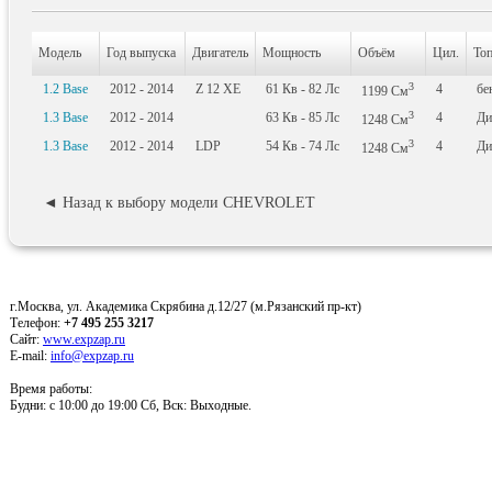
Модель
Год выпуска
Двигатель
Мощность
Объём
Цил.
То
3
1.2 Base
2012 - 2014
Z 12 XE
61
Кв
- 82
Лс
4
бе
1199
См
3
1.3 Base
2012 - 2014
63
Кв
- 85
Лс
4
Ди
1248
См
3
1.3 Base
2012 - 2014
LDP
54
Кв
- 74
Лс
4
Ди
1248
См
◄ Назад к выбору модели CHEVROLET
г.Москва, ул. Академика Скрябина д.12/27 (м.Рязанский пр-кт)
Телефон:
+7 495 255 3217
Сайт:
www.expzap.ru
E-mail:
info@expzap.ru
Время работы:
Будни: c 10:00 до 19:00 Сб, Вск: Выходные.