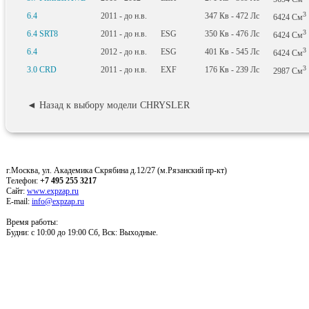
3
6.4
2011 - до н.в.
347
Кв
- 472
Лс
6424
См
3
6.4 SRT8
2011 - до н.в.
ESG
350
Кв
- 476
Лс
6424
См
3
6.4
2012 - до н.в.
ESG
401
Кв
- 545
Лс
6424
См
3
3.0 CRD
2011 - до н.в.
EXF
176
Кв
- 239
Лс
2987
См
◄ Назад к выбору модели CHRYSLER
г.Москва, ул. Академика Скрябина д.12/27 (м.Рязанский пр-кт)
Телефон:
+7 495 255 3217
Сайт:
www.expzap.ru
E-mail:
info@expzap.ru
Время работы:
Будни: c 10:00 до 19:00 Сб, Вск: Выходные.