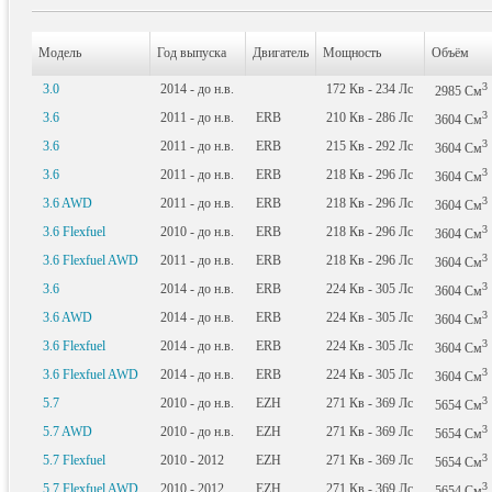
Модель
Год выпуска
Двигатель
Мощность
Объём
3
3.0
2014 - до н.в.
172
Кв
- 234
Лс
2985
См
3
3.6
2011 - до н.в.
ERB
210
Кв
- 286
Лс
3604
См
3
3.6
2011 - до н.в.
ERB
215
Кв
- 292
Лс
3604
См
3
3.6
2011 - до н.в.
ERB
218
Кв
- 296
Лс
3604
См
3
3.6 AWD
2011 - до н.в.
ERB
218
Кв
- 296
Лс
3604
См
3
3.6 Flexfuel
2010 - до н.в.
ERB
218
Кв
- 296
Лс
3604
См
3
3.6 Flexfuel AWD
2011 - до н.в.
ERB
218
Кв
- 296
Лс
3604
См
3
3.6
2014 - до н.в.
ERB
224
Кв
- 305
Лс
3604
См
3
3.6 AWD
2014 - до н.в.
ERB
224
Кв
- 305
Лс
3604
См
3
3.6 Flexfuel
2014 - до н.в.
ERB
224
Кв
- 305
Лс
3604
См
3
3.6 Flexfuel AWD
2014 - до н.в.
ERB
224
Кв
- 305
Лс
3604
См
3
5.7
2010 - до н.в.
EZH
271
Кв
- 369
Лс
5654
См
3
5.7 AWD
2010 - до н.в.
EZH
271
Кв
- 369
Лс
5654
См
3
5.7 Flexfuel
2010 - 2012
EZH
271
Кв
- 369
Лс
5654
См
3
5.7 Flexfuel AWD
2010 - 2012
EZH
271
Кв
- 369
Лс
5654
См