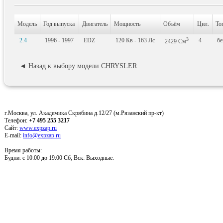
Модель
Год выпуска
Двигатель
Мощность
Объём
Цил.
То
3
2.4
1996 - 1997
EDZ
120
Кв
- 163
Лс
4
бе
2429
См
◄ Назад к выбору модели CHRYSLER
г.Москва, ул. Академика Скрябина д.12/27 (м.Рязанский пр-кт)
Телефон:
+7 495 255 3217
Сайт:
www.expzap.ru
E-mail:
info@expzap.ru
Время работы:
Будни: c 10:00 до 19:00 Сб, Вск: Выходные.