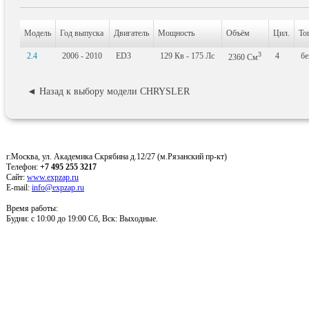
Модель
Год выпуска
Двигатель
Мощность
Объём
Цил.
То
3
2.4
2006 - 2010
ED3
129
Кв
- 175
Лс
4
бе
2360
См
◄ Назад к выбору модели CHRYSLER
г.Москва, ул. Академика Скрябина д.12/27 (м.Рязанский пр-кт)
Телефон:
+7 495 255 3217
Сайт:
www.expzap.ru
E-mail:
info@expzap.ru
Время работы:
Будни: c 10:00 до 19:00 Сб, Вск: Выходные.