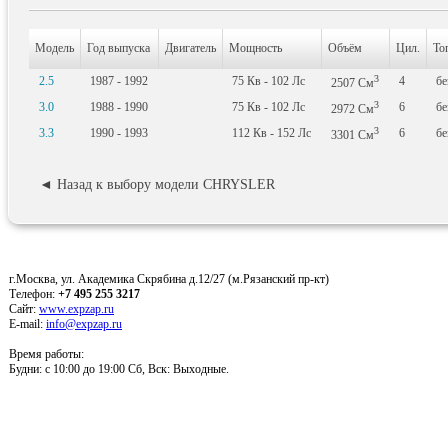
Модель
Год выпуска
Двигатель
Мощность
Объём
Цил.
То
3
2.5
1987 - 1992
75
Кв
- 102
Лс
4
бе
2507
См
3
3.0
1988 - 1990
75
Кв
- 102
Лс
6
бе
2972
См
3
3.3
1990 - 1993
112
Кв
- 152
Лс
6
бе
3301
См
◄ Назад к выбору модели CHRYSLER
г.Москва, ул. Академика Скрябина д.12/27 (м.Рязанский пр-кт)
Телефон:
+7 495 255 3217
Сайт:
www.expzap.ru
E-mail:
info@expzap.ru
Время работы:
Будни: c 10:00 до 19:00 Сб, Вск: Выходные.