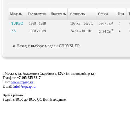
Модель
Год выпуска
Двигатель
Мощность
Объём
Цил.
3
TURBO
1989 - 1989
109
Кв
- 148
Лс
4
2197
См
3
2.5
1988 - 1989
74
Кв
- 101
Лс
4
2484
См
◄ Назад к выбору модели CHRYSLER
г.Москва, ул. Академика Скрябина д.12/27 (м.Рязанский пр-кт)
Телефон:
+7 495 255 3217
Сайт:
www.expzap.ru
E-mail:
info@expzap.ru
Время работы:
Будни: c 10:00 до 19:00 Сб, Вск: Выходные.