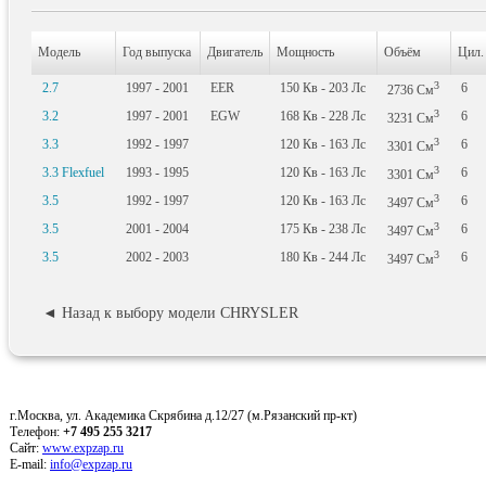
Модель
Год выпуска
Двигатель
Мощность
Объём
Цил.
3
2.7
1997 - 2001
EER
150
Кв
- 203
Лс
6
2736
См
3
3.2
1997 - 2001
EGW
168
Кв
- 228
Лс
6
3231
См
3
3.3
1992 - 1997
120
Кв
- 163
Лс
6
3301
См
3
3.3 Flexfuel
1993 - 1995
120
Кв
- 163
Лс
6
3301
См
3
3.5
1992 - 1997
120
Кв
- 163
Лс
6
3497
См
3
3.5
2001 - 2004
175
Кв
- 238
Лс
6
3497
См
3
3.5
2002 - 2003
180
Кв
- 244
Лс
6
3497
См
◄ Назад к выбору модели CHRYSLER
г.Москва, ул. Академика Скрябина д.12/27 (м.Рязанский пр-кт)
Телефон:
+7 495 255 3217
Сайт:
www.expzap.ru
E-mail:
info@expzap.ru