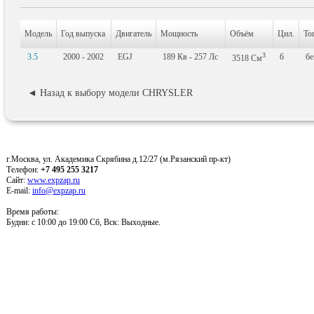
Модель
Год выпуска
Двигатель
Мощность
Объём
Цил.
То
3
3.5
2000 - 2002
EGJ
189
Кв
- 257
Лс
6
бе
3518
См
◄ Назад к выбору модели CHRYSLER
г.Москва, ул. Академика Скрябина д.12/27 (м.Рязанский пр-кт)
Телефон:
+7 495 255 3217
Сайт:
www.expzap.ru
E-mail:
info@expzap.ru
Время работы:
Будни: c 10:00 до 19:00 Сб, Вск: Выходные.