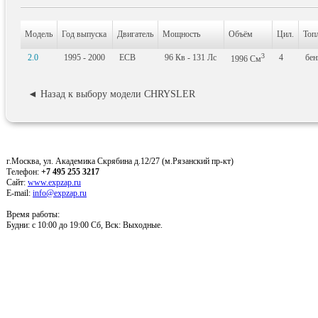
Модель
Год выпуска
Двигатель
Мощность
Объём
Цил.
Топ
3
2.0
1995 - 2000
ECB
96
Кв
- 131
Лс
4
бен
1996
См
◄ Назад к выбору модели CHRYSLER
г.Москва, ул. Академика Скрябина д.12/27 (м.Рязанский пр-кт)
Телефон:
+7 495 255 3217
Сайт:
www.expzap.ru
E-mail:
info@expzap.ru
Время работы:
Будни: c 10:00 до 19:00 Сб, Вск: Выходные.