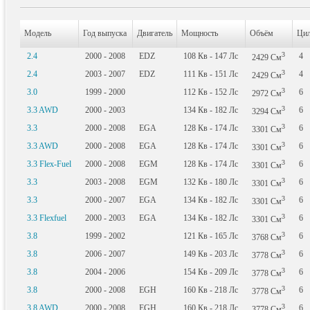
Модель
Год выпуска
Двигатель
Мощность
Объём
Цил
3
2.4
2000 - 2008
EDZ
108
Кв
- 147
Лс
4
2429
См
3
2.4
2003 - 2007
EDZ
111
Кв
- 151
Лс
4
2429
См
3
3.0
1999 - 2000
112
Кв
- 152
Лс
6
2972
См
3
3.3 AWD
2000 - 2003
134
Кв
- 182
Лс
6
3294
См
3
3.3
2000 - 2008
EGA
128
Кв
- 174
Лс
6
3301
См
3
3.3 AWD
2000 - 2008
EGA
128
Кв
- 174
Лс
6
3301
См
3
3.3 Flex-Fuel
2000 - 2008
EGM
128
Кв
- 174
Лс
6
3301
См
3
3.3
2003 - 2008
EGM
132
Кв
- 180
Лс
6
3301
См
3
3.3
2000 - 2007
EGA
134
Кв
- 182
Лс
6
3301
См
3
3.3 Flexfuel
2000 - 2003
EGA
134
Кв
- 182
Лс
6
3301
См
3
3.8
1999 - 2002
121
Кв
- 165
Лс
6
3768
См
3
3.8
2006 - 2007
149
Кв
- 203
Лс
6
3778
См
3
3.8
2004 - 2006
154
Кв
- 209
Лс
6
3778
См
3
3.8
2000 - 2008
EGH
160
Кв
- 218
Лс
6
3778
См
3
3.8 AWD
2000 - 2008
EGH
160
Кв
- 218
Лс
6
3778
См