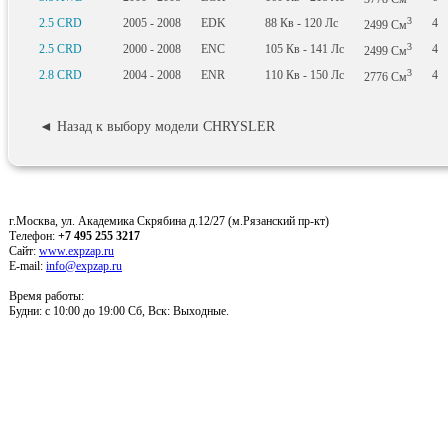
3
2.5 CRD
2005 - 2008
EDK
88
Кв
- 120
Лс
4
2499
См
3
2.5 CRD
2000 - 2008
ENC
105
Кв
- 141
Лс
4
2499
См
3
2.8 CRD
2004 - 2008
ENR
110
Кв
- 150
Лс
4
2776
См
◄ Назад к выбору модели CHRYSLER
г.Москва, ул. Академика Скрябина д.12/27 (м.Рязанский пр-кт)
Телефон:
+7 495 255 3217
Сайт:
www.expzap.ru
E-mail:
info@expzap.ru
Время работы:
Будни: c 10:00 до 19:00 Сб, Вск: Выходные.