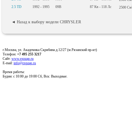
2.5 TD
1992 - 1995
09B
87
Кв
- 118
Лс
2500
См
◄ Назад к выбору модели CHRYSLER
г.Москва, ул. Академика Скрябина д.12/27 (м.Рязанский пр-кт)
Телефон:
+7 495 255 3217
Сайт:
www.expzap.ru
E-mail:
info@expzap.ru
Время работы:
Будни: c 10:00 до 19:00 Сб, Вск: Выходные.