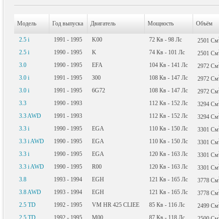
Модель
Год выпуска
Двигатель
Мощность
Объём
2.5 i
1991 - 1995
K00
72
Кв
- 98
Лс
2501
См
2.5 i
1990 - 1995
K
74
Кв
- 101
Лс
2501
См
3.0
1990 - 1995
EFA
104
Кв
- 141
Лс
2972
См
3.0 i
1991 - 1995
300
108
Кв
- 147
Лс
2972
См
3.0 i
1991 - 1995
6G72
108
Кв
- 147
Лс
2972
См
3.3
1990 - 1993
112
Кв
- 152
Лс
3294
См
3.3 AWD
1991 - 1993
112
Кв
- 152
Лс
3294
См
3.3 i
1990 - 1995
EGA
110
Кв
- 150
Лс
3301
См
3.3 i AWD
1990 - 1995
EGA
110
Кв
- 150
Лс
3301
См
3.3 i
1990 - 1995
EGA
120
Кв
- 163
Лс
3301
См
3.3 i AWD
1990 - 1995
R00
120
Кв
- 163
Лс
3301
См
3.8
1993 - 1994
EGH
121
Кв
- 165
Лс
3778
См
3.8 AWD
1993 - 1994
EGH
121
Кв
- 165
Лс
3778
См
2.5 TD
1992 - 1995
VM HR 425 CLIEE
85
Кв
- 116
Лс
2499
См
2.5 TD
1992 - 1995
M00
87
Кв
- 118
Лс
2500
См