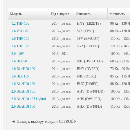
Модель
Год выпуска
Двигатель
Мощность
1.2 THP 130
2014 - до н.в.
HNY (EB2DTS)
96
Кв
- 130
Л
1.6 VTi 120
2013 - до н.в.
5FS (EP6C)
88
Кв
- 120
Л
1.6 THP 155
2013 - до н.в.
5FV (EP6CDT)
115
Кв
- 156
1.6 THP 165
2014 - до н.в.
5GZ (EP6FDT)
121
Кв
- 165
2.0 i 16V
2013 - 2014
105
Кв
- 143
1.6 HDi 90
2013 - до н.в.
9HP (DV6DTED)
68
Кв
- 92
Лс
1.6 BlueHDi 100
2014 - до н.в.
BHY (DV6FD)
73
Кв
- 99
Лс
1.6 HDi 115
2013 - до н.в.
9HC (DV6C)
85
Кв
- 115
Л
1.6 BlueHDi 120
2014 - до н.в.
BHZ (DV6FC)
88
Кв
- 120
Л
2.0 BlueHDi 135
2013 - до н.в.
AHV (DW10FDD)
100
Кв
- 136
2.0 BlueHDi 135 Hybrid
2013 - до н.в.
AHS (DW10FD)
100
Кв
- 136
2.0 BlueHDi 150
2013 - до н.в.
AHX (DW10FD)
110
Кв
- 150
◄ Назад к выбору модели CITROËN