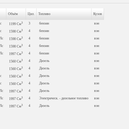
Объём
Цил.
Топливо
Кузов
3
с
3
бензин
вэн
1199
См
3
с
4
бензин
вэн
1598
См
3
Лс
4
бензин
вэн
1598
См
3
Лс
4
бензин
вэн
1598
См
3
Лс
4
бензин
вэн
1997
См
3
4
Дизель
вэн
1560
См
3
4
Дизель
вэн
1560
См
3
с
4
Дизель
вэн
1560
См
3
с
4
Дизель
вэн
1560
См
3
Лс
4
Дизель
вэн
1997
См
3
Лс
4
Электрическ. - дизельное топливо
вэн
1997
См
3
Лс
4
Дизель
вэн
1997
См