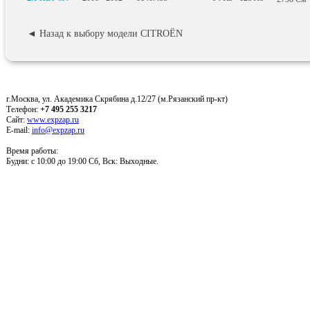
◄ Назад к выбору модели CITROËN
г.Москва, ул. Академика Скрябина д.12/27 (м.Рязанский пр-кт)
Телефон:
+7 495 255 3217
Сайт:
www.expzap.ru
E-mail:
info@expzap.ru
Время работы:
Будни: c 10:00 до 19:00 Сб, Вск: Выходные.