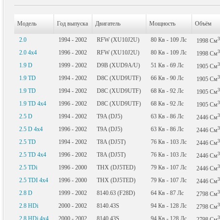
Модель
Год выпуска
Двигатель
Мощность
Объём
3
2.0
1994 - 2002
RFW (XU10J2U)
80
Кв
- 109
Лс
1998
См
3
2.0 4x4
1996 - 2002
RFW (XU10J2U)
80
Кв
- 109
Лс
1998
См
3
1.9 D
1999 - 2002
D9B (XUD9A/U)
51
Кв
- 69
Лс
1905
См
3
1.9 TD
1994 - 2002
D8C (XUD9UTF)
66
Кв
- 90
Лс
1905
См
3
1.9 TD
1994 - 2002
D8C (XUD9UTF)
68
Кв
- 92
Лс
1905
См
3
1.9 TD 4x4
1996 - 2002
D8C (XUD9UTF)
68
Кв
- 92
Лс
1905
См
3
2.5 D
1994 - 2002
T9A (DJ5)
63
Кв
- 86
Лс
2446
См
3
2.5 D 4x4
1996 - 2002
T9A (DJ5)
63
Кв
- 86
Лс
2446
См
3
2.5 TD
1994 - 2002
T8A (DJ5T)
76
Кв
- 103
Лс
2446
См
3
2.5 TD 4x4
1996 - 2002
T8A (DJ5T)
76
Кв
- 103
Лс
2446
См
3
2.5 TDi
1996 - 2000
THX (DJ5TED)
79
Кв
- 107
Лс
2446
См
3
2.5 TDI 4x4
1996 - 2000
THX (DJ5TED)
79
Кв
- 107
Лс
2446
См
3
2.8 D
1999 - 2002
8140.63 (F28D)
64
Кв
- 87
Лс
2798
См
3
2.8 HDi
2000 - 2002
8140.43S
94
Кв
- 128
Лс
2798
См
3
2.8 HDi 4x4
2000 - 2002
8140.43S
94
Кв
- 128
Лс
2798
См