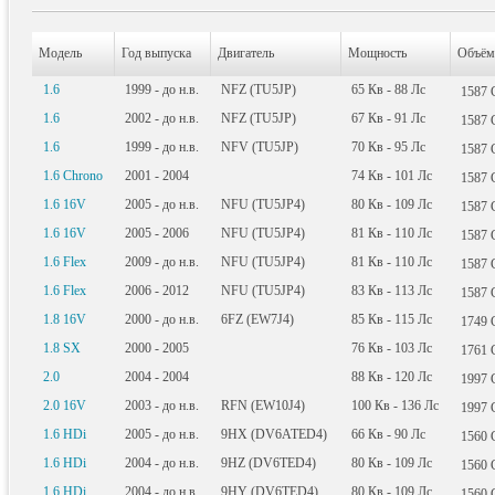
Модель
Год выпуска
Двигатель
Мощность
Объём
1.6
1999 - до н.в.
NFZ (TU5JP)
65
Кв
- 88
Лс
1587
1.6
2002 - до н.в.
NFZ (TU5JP)
67
Кв
- 91
Лс
1587
1.6
1999 - до н.в.
NFV (TU5JP)
70
Кв
- 95
Лс
1587
1.6 Chrono
2001 - 2004
74
Кв
- 101
Лс
1587
1.6 16V
2005 - до н.в.
NFU (TU5JP4)
80
Кв
- 109
Лс
1587
1.6 16V
2005 - 2006
NFU (TU5JP4)
81
Кв
- 110
Лс
1587
1.6 Flex
2009 - до н.в.
NFU (TU5JP4)
81
Кв
- 110
Лс
1587
1.6 Flex
2006 - 2012
NFU (TU5JP4)
83
Кв
- 113
Лс
1587
1.8 16V
2000 - до н.в.
6FZ (EW7J4)
85
Кв
- 115
Лс
1749
1.8 SX
2000 - 2005
76
Кв
- 103
Лс
1761
2.0
2004 - 2004
88
Кв
- 120
Лс
1997
2.0 16V
2003 - до н.в.
RFN (EW10J4)
100
Кв
- 136
Лс
1997
1.6 HDi
2005 - до н.в.
9HX (DV6ATED4)
66
Кв
- 90
Лс
1560
1.6 HDi
2004 - до н.в.
9HZ (DV6TED4)
80
Кв
- 109
Лс
1560
1.6 HDi
2004 - до н.в.
9HY (DV6TED4)
80
Кв
- 109
Лс
1560