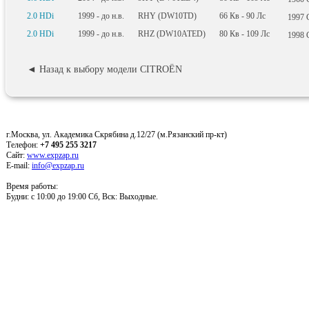
2.0 HDi
1999 - до н.в.
RHY (DW10TD)
66
Кв
- 90
Лс
1997
2.0 HDi
1999 - до н.в.
RHZ (DW10ATED)
80
Кв
- 109
Лс
1998
◄ Назад к выбору модели CITROËN
г.Москва, ул. Академика Скрябина д.12/27 (м.Рязанский пр-кт)
Телефон:
+7 495 255 3217
Сайт:
www.expzap.ru
E-mail:
info@expzap.ru
Время работы:
Будни: c 10:00 до 19:00 Сб, Вск: Выходные.