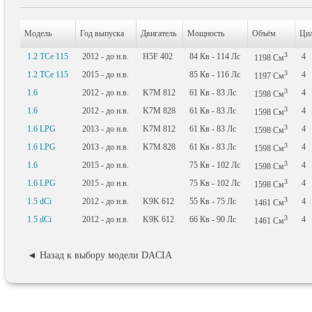
Модель
Год выпуска
Двигатель
Мощность
Объём
Цил
3
1.2 TCe 115
2012 - до н.в.
H5F 402
84
Кв
- 114
Лс
4
1198
См
3
1.2 TCe 115
2015 - до н.в.
85
Кв
- 116
Лс
4
1197
См
3
1.6
2012 - до н.в.
K7M 812
61
Кв
- 83
Лс
4
1598
См
3
1.6
2012 - до н.в.
K7M 828
61
Кв
- 83
Лс
4
1598
См
3
1.6 LPG
2013 - до н.в.
K7M 812
61
Кв
- 83
Лс
4
1598
См
3
1.6 LPG
2013 - до н.в.
K7M 828
61
Кв
- 83
Лс
4
1598
См
3
1.6
2015 - до н.в.
75
Кв
- 102
Лс
4
1598
См
3
1.6 LPG
2015 - до н.в.
75
Кв
- 102
Лс
4
1598
См
3
1.5 dCi
2012 - до н.в.
K9K 612
55
Кв
- 75
Лс
4
1461
См
3
1.5 dCi
2012 - до н.в.
K9K 612
66
Кв
- 90
Лс
4
1461
См
◄ Назад к выбору модели DACIA