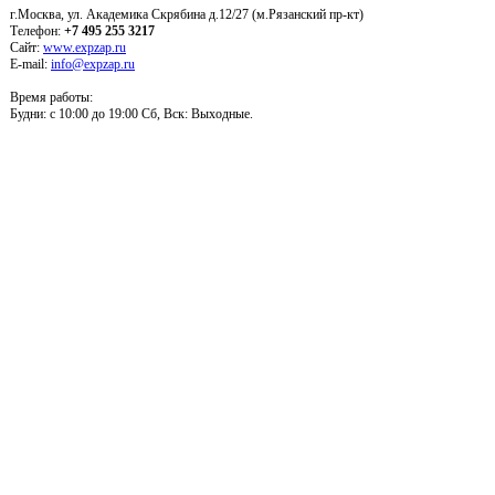
г.Москва, ул. Академика Скрябина д.12/27 (м.Рязанский пр-кт)
Телефон:
+7 495 255 3217
Сайт:
www.expzap.ru
E-mail:
info@expzap.ru
Время работы:
Будни: c 10:00 до 19:00 Сб, Вск: Выходные.