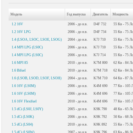
Модель
Год выпуска
Двигатель
Мощность
1.2 16V
2006 - до н.в.
D4F 732
55
Кв
- 75
Л
1.2 16V LPG
2006 - до н.в.
D4F 734
55
Кв
- 75
Л
1.4 (LSOA, LSOC, LSOE, LSOG)
2004 - до н.в.
K7J 710
55
Кв
- 75
Л
1.4 MPI LPG (LS0C)
2006 - до н.в.
K7J 710
55
Кв
- 75
Л
1.4 MPI LPG (LS0C)
2006 - до н.в.
K7J 714
55
Кв
- 75
Л
1.6 MPI 85
2010 - до н.в.
K7M 800
62
Кв
- 84
Л
1.6 Bifuel
2010 - до н.в.
K7M 718
62
Кв
- 84
Л
1.6 (LSOB, LSOD, LSOF, LSOH)
2004 - до н.в.
K7M 710
64
Кв
- 87
Л
1.6 16V (LS0M)
2006 - до н.в.
K4M 690
77
Кв
- 105
1.6 16V (LS0M)
2006 - до н.в.
K4M 696
77
Кв
- 105
1.6 16V Flexifuel
2010 - до н.в.
K4M 696
77
Кв
- 105
1.5 dCi (LS0J, LS0Y)
2005 - до н.в.
K9K 790
48
Кв
- 65
Л
1.5 dCi (LS0K)
2006 - до н.в.
K9K 792
50
Кв
- 68
Л
1.5 dCi (LS04)
2010 - до н.в.
K9K 892
55
Кв
- 75
Л
1.5 dCi (LS0W)
2007 - до н.в.
K9K 796
63
Кв
- 86
Л