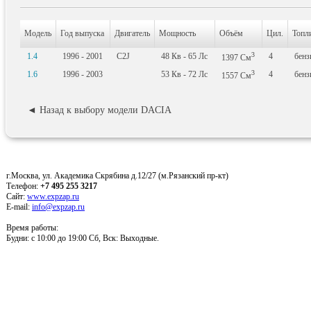
Модель
Год выпуска
Двигатель
Мощность
Объём
Цил.
Топл
3
1.4
1996 - 2001
C2J
48
Кв
- 65
Лс
4
бенз
1397
См
3
1.6
1996 - 2003
53
Кв
- 72
Лс
4
бенз
1557
См
◄ Назад к выбору модели DACIA
г.Москва, ул. Академика Скрябина д.12/27 (м.Рязанский пр-кт)
Телефон:
+7 495 255 3217
Сайт:
www.expzap.ru
E-mail:
info@expzap.ru
Время работы:
Будни: c 10:00 до 19:00 Сб, Вск: Выходные.