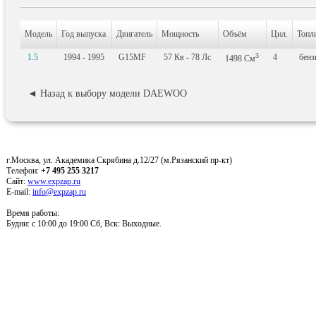
Модель
Год выпуска
Двигатель
Мощность
Объём
Цил.
Топл
3
1.5
1994 - 1995
G15MF
57
Кв
- 78
Лс
4
бенз
1498
См
◄ Назад к выбору модели DAEWOO
г.Москва, ул. Академика Скрябина д.12/27 (м.Рязанский пр-кт)
Телефон:
+7 495 255 3217
Сайт:
www.expzap.ru
E-mail:
info@expzap.ru
Время работы:
Будни: c 10:00 до 19:00 Сб, Вск: Выходные.