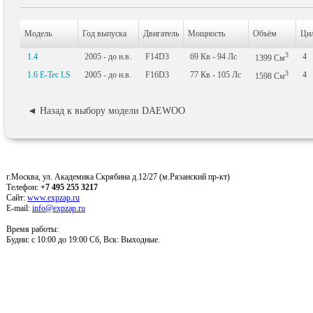
Модель
Год выпуска
Двигатель
Мощность
Объём
Цил
3
1.4
2005 - до н.в.
F14D3
69
Кв
- 94
Лс
4
1399
См
3
1.6 E-Tec LS
2005 - до н.в.
F16D3
77
Кв
- 105
Лс
4
1598
См
◄ Назад к выбору модели DAEWOO
г.Москва, ул. Академика Скрябина д.12/27 (м.Рязанский пр-кт)
Телефон:
+7 495 255 3217
Сайт:
www.expzap.ru
E-mail:
info@expzap.ru
Время работы:
Будни: c 10:00 до 19:00 Сб, Вск: Выходные.