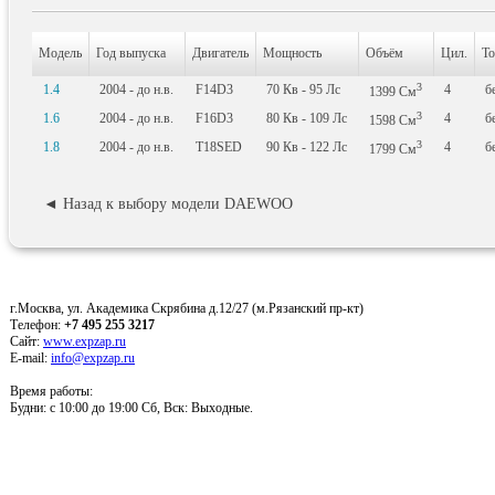
Модель
Год выпуска
Двигатель
Мощность
Объём
Цил.
То
3
1.4
2004 - до н.в.
F14D3
70
Кв
- 95
Лс
4
б
1399
См
3
1.6
2004 - до н.в.
F16D3
80
Кв
- 109
Лс
4
б
1598
См
3
1.8
2004 - до н.в.
T18SED
90
Кв
- 122
Лс
4
б
1799
См
◄ Назад к выбору модели DAEWOO
г.Москва, ул. Академика Скрябина д.12/27 (м.Рязанский пр-кт)
Телефон:
+7 495 255 3217
Сайт:
www.expzap.ru
E-mail:
info@expzap.ru
Время работы:
Будни: c 10:00 до 19:00 Сб, Вск: Выходные.