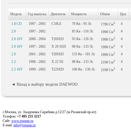
Модель
Год выпуска
Двигатель
Мощность
Объём
Цил.
3
1.8 CD
1997 - 2003
C18LE
70
Кв
- 95
Лс
4
1796
См
3
2.0
1997 - 2002
85
Кв
- 116
Лс
4
1998
См
3
2.0 16V
2000 - 2004
T20SED
93
Кв
- 126
Лс
4
1998
См
3
2.0 16V
1997 - 2002
X 20 SED
98
Кв
- 133
Лс
4
1998
См
3
2.0
2001 - 2002
T20SED
133
Кв
- 181
Лс
4
1998
См
3
2.2
1998 - 2002
X 22 SE
98
Кв
- 133
Лс
4
2198
См
3
2.2 16V
1999 - 2002
T22SED
100
Кв
- 136
Лс
4
2198
См
◄ Назад к выбору модели DAEWOO
г.Москва, ул. Академика Скрябина д.12/27 (м.Рязанский пр-кт)
Телефон:
+7 495 255 3217
Сайт:
www.expzap.ru
E-mail:
info@expzap.ru