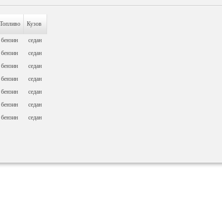
Топливо
Кузов
бензин
седан
бензин
седан
бензин
седан
бензин
седан
бензин
седан
бензин
седан
бензин
седан