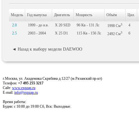
Модель
Год выпуска
Двигатель
Мощность
Объём
Цил.
3
2.0
1999 - до н.в.
X 20 SED
96
Кв
- 131
Лс
4
1998
См
3
2.5
2003 - 2004
X 25 D1
115
Кв
- 156
Лс
6
2492
См
◄ Назад к выбору модели DAEWOO
г.Москва, ул. Академика Скрябина д.12/27 (м.Рязанский пр-кт)
Телефон:
+7 495 255 3217
Сайт:
www.expzap.ru
E-mail:
info@expzap.ru
Время работы:
Будни: c 10:00 до 19:00 Сб, Вск: Выходные.