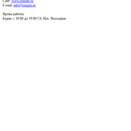
Сайт:
www.expzap.ru
E-mail:
info@expzap.ru
Время работы:
Будни: c 10:00 до 19:00 Сб, Вск: Выходные.