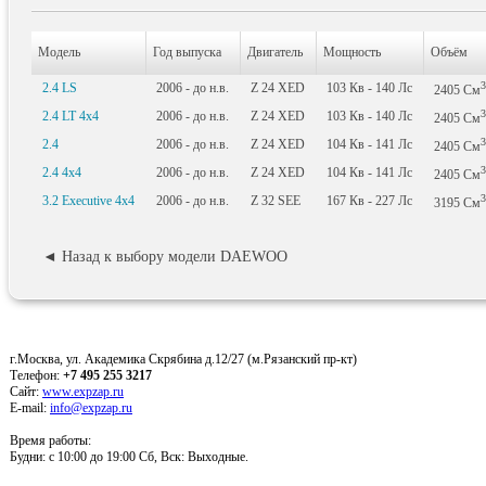
Модель
Год выпуска
Двигатель
Мощность
Объём
3
2.4 LS
2006 - до н.в.
Z 24 XED
103
Кв
- 140
Лс
2405
См
3
2.4 LT 4x4
2006 - до н.в.
Z 24 XED
103
Кв
- 140
Лс
2405
См
3
2.4
2006 - до н.в.
Z 24 XED
104
Кв
- 141
Лс
2405
См
3
2.4 4x4
2006 - до н.в.
Z 24 XED
104
Кв
- 141
Лс
2405
См
3
3.2 Executive 4x4
2006 - до н.в.
Z 32 SEE
167
Кв
- 227
Лс
3195
См
◄ Назад к выбору модели DAEWOO
г.Москва, ул. Академика Скрябина д.12/27 (м.Рязанский пр-кт)
Телефон:
+7 495 255 3217
Сайт:
www.expzap.ru
E-mail:
info@expzap.ru
Время работы:
Будни: c 10:00 до 19:00 Сб, Вск: Выходные.