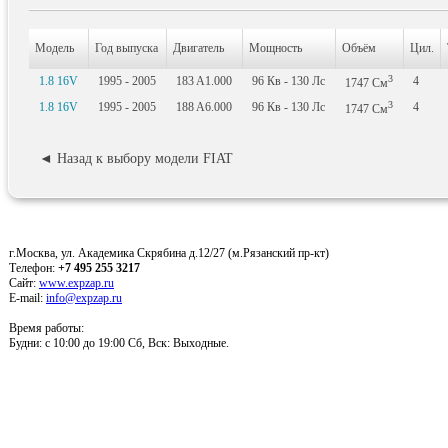
Модель
Год выпуска
Двигатель
Мощность
Объём
Цил.
3
1.8 16V
1995 - 2005
183 A1.000
96
Кв
- 130
Лс
4
1747
См
3
1.8 16V
1995 - 2005
188 A6.000
96
Кв
- 130
Лс
4
1747
См
◄ Назад к выбору модели FIAT
г.Москва, ул. Академика Скрябина д.12/27 (м.Рязанский пр-кт)
Телефон:
+7 495 255 3217
Сайт:
www.expzap.ru
E-mail:
info@expzap.ru
Время работы:
Будни: c 10:00 до 19:00 Сб, Вск: Выходные.