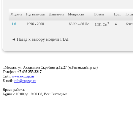
Модель
Год выпуска
Двигатель
Мощность
Объём
Цил.
Топл
3
1.6
1996 - 2000
63
Кв
- 86
Лс
4
бенз
1581
См
◄ Назад к выбору модели FIAT
г.Москва, ул. Академика Скрябина д.12/27 (м.Рязанский пр-кт)
Телефон:
+7 495 255 3217
Сайт:
www.expzap.ru
E-mail:
info@expzap.ru
Время работы:
Будни: c 10:00 до 19:00 Сб, Вск: Выходные.