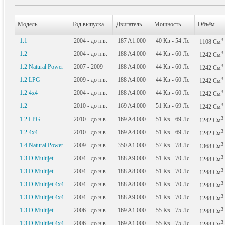
Модель
Год выпуска
Двигатель
Мощность
Объём
3
1.1
2004 - до н.в.
187 A1.000
40
Кв
- 54
Лс
1108
См
3
1.2
2004 - до н.в.
188 A4.000
44
Кв
- 60
Лс
1242
См
3
1.2 Natural Power
2007 - 2009
188 A4.000
44
Кв
- 60
Лс
1242
См
3
1.2 LPG
2009 - до н.в.
188 A4.000
44
Кв
- 60
Лс
1242
См
3
1.2 4x4
2004 - до н.в.
188 A4.000
44
Кв
- 60
Лс
1242
См
3
1.2
2010 - до н.в.
169 A4.000
51
Кв
- 69
Лс
1242
См
3
1.2 LPG
2010 - до н.в.
169 A4.000
51
Кв
- 69
Лс
1242
См
3
1.2 4x4
2010 - до н.в.
169 A4.000
51
Кв
- 69
Лс
1242
См
3
1.4 Natural Power
2009 - до н.в.
350 A1.000
57
Кв
- 78
Лс
1368
См
3
1.3 D Multijet
2004 - до н.в.
188 A9.000
51
Кв
- 70
Лс
1248
См
3
1.3 D Multijet
2004 - до н.в.
188 A8.000
51
Кв
- 70
Лс
1248
См
3
1.3 D Multijet 4x4
2004 - до н.в.
188 A8.000
51
Кв
- 70
Лс
1248
См
3
1.3 D Multijet 4x4
2004 - до н.в.
188 A9.000
51
Кв
- 70
Лс
1248
См
3
1.3 D Multijet
2006 - до н.в.
169 A1.000
55
Кв
- 75
Лс
1248
См
3
1.3 D Multijet 4x4
2006 - до н.в.
169 A1.000
55
Кв
- 75
Лс
1248
См