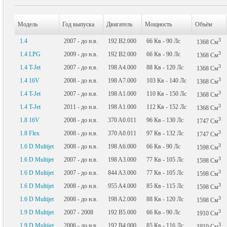
Модель
Год выпуска
Двигатель
Мощность
Объём
3
1.4
2007 - до н.в.
192 B2.000
66
Кв
- 90
Лс
1368
См
3
1.4 LPG
2009 - до н.в.
192 B2.000
66
Кв
- 90
Лс
1368
См
3
1.4 T-Jet
2007 - до н.в.
198 A4.000
88
Кв
- 120
Лс
1368
См
3
1.4 16V
2008 - до н.в.
198 A7.000
103
Кв
- 140
Лс
1368
См
3
1.4 T-Jet
2007 - до н.в.
198 A1.000
110
Кв
- 150
Лс
1368
См
3
1.4 T-Jet
2011 - до н.в.
198 A1.000
112
Кв
- 152
Лс
1368
См
3
1.8 16V
2008 - до н.в.
370 A0.011
96
Кв
- 130
Лс
1747
См
3
1.8 Flex
2008 - до н.в.
370 A0.011
97
Кв
- 132
Лс
1747
См
3
1.6 D Multijet
2008 - до н.в.
198 A6.000
66
Кв
- 90
Лс
1598
См
3
1.6 D Multijet
2007 - до н.в.
198 A3.000
77
Кв
- 105
Лс
1598
См
3
1.6 D Multijet
2007 - до н.в.
844 A3.000
77
Кв
- 105
Лс
1598
См
3
1.6 D Multijet
2008 - до н.в.
955 A4.000
85
Кв
- 115
Лс
1598
См
3
1.6 D Multijet
2008 - до н.в.
198 A2.000
88
Кв
- 120
Лс
1598
См
3
1.9 D Multijet
2007 - 2008
192 B5.000
66
Кв
- 90
Лс
1910
См
3
1.9 D Multijet
2006 - до н.в.
192 B4.000
85
Кв
- 116
Лс
1910
См