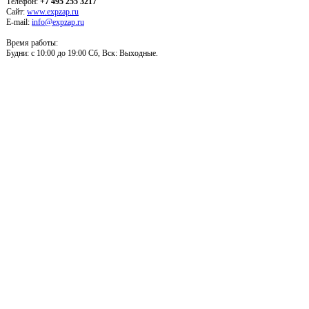
Телефон:
+7 495 255 3217
Сайт:
www.expzap.ru
E-mail:
info@expzap.ru
Время работы:
Будни: c 10:00 до 19:00 Сб, Вск: Выходные.