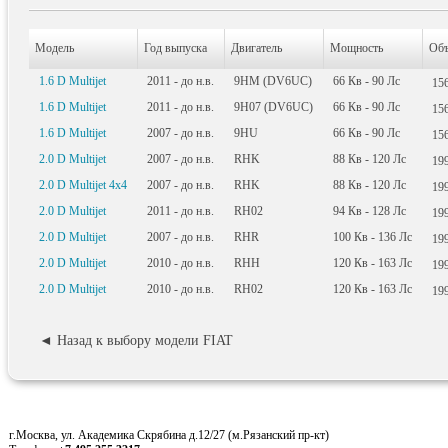
Модель
Год выпуска
Двигатель
Мощность
Об
1.6 D Multijet
2011 - до н.в.
9HM (DV6UC)
66
Кв
- 90
Лс
15
1.6 D Multijet
2011 - до н.в.
9H07 (DV6UC)
66
Кв
- 90
Лс
15
1.6 D Multijet
2007 - до н.в.
9HU
66
Кв
- 90
Лс
15
2.0 D Multijet
2007 - до н.в.
RHK
88
Кв
- 120
Лс
19
2.0 D Multijet 4x4
2007 - до н.в.
RHK
88
Кв
- 120
Лс
19
2.0 D Multijet
2011 - до н.в.
RH02
94
Кв
- 128
Лс
19
2.0 D Multijet
2007 - до н.в.
RHR
100
Кв
- 136
Лс
19
2.0 D Multijet
2010 - до н.в.
RHH
120
Кв
- 163
Лс
19
2.0 D Multijet
2010 - до н.в.
RH02
120
Кв
- 163
Лс
19
◄ Назад к выбору модели FIAT
г.Москва, ул. Академика Скрябина д.12/27 (м.Рязанский пр-кт)