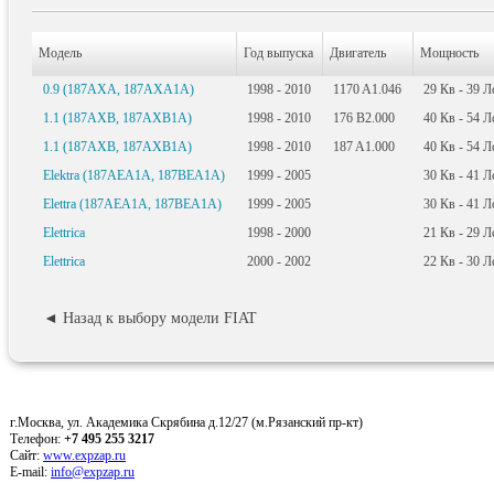
Модель
Год выпуска
Двигатель
Мощность
0.9 (187AXA, 187AXA1A)
1998 - 2010
1170 A1.046
29
Кв
- 39
Л
1.1 (187AXB, 187AXB1A)
1998 - 2010
176 B2.000
40
Кв
- 54
Л
1.1 (187AXB, 187AXB1A)
1998 - 2010
187 A1.000
40
Кв
- 54
Л
Elektra (187AEA1A, 187BEA1A)
1999 - 2005
30
Кв
- 41
Л
Elettra (187AEA1A, 187BEA1A)
1999 - 2005
30
Кв
- 41
Л
Elettrica
1998 - 2000
21
Кв
- 29
Л
Elettrica
2000 - 2002
22
Кв
- 30
Л
◄ Назад к выбору модели FIAT
г.Москва, ул. Академика Скрябина д.12/27 (м.Рязанский пр-кт)
Телефон:
+7 495 255 3217
Сайт:
www.expzap.ru
E-mail:
info@expzap.ru