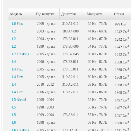
Модель
Год выпуска
Двигатель
Мощность
Объём
3
1.0 Flex
2009 - до н.в.
310 A1.011
55
Кв
- 75
Лс
999
См
3
1.2
2003 - до н.в.
188 A4.000
44
Кв
- 60
Лс
1242
См
3
1.2
2004 - до н.в.
178 E8.011
49
Кв
- 67
Лс
1242
См
3
1.2
1999 - до н.в.
178 B5.000
54
Кв
- 73
Лс
1242
См
3
1.2 Trekking
2005 - до н.в.
178 B7.045
60
Кв
- 82
Лс
1242
См
3
1.4
2006 - до н.в.
178 F3.011
60
Кв
- 82
Лс
1368
См
3
1.4 Flex
2005 - до н.в.
178 F3.011
60
Кв
- 82
Лс
1368
См
3
1.4 Flex
2005 - до н.в.
310 A2.011
60
Кв
- 82
Лс
1368
См
3
1.4
2010 - 2012
310 A2.011
63
Кв
- 85
Лс
1368
См
3
1.4 Flex
2006 - до н.в.
310 A2.011
63
Кв
- 86
Лс
1368
См
3
1.5 Álcool
1999 - 2004
55
Кв
- 75
Лс
1497
См
3
1.5
1998 - 2003
56
Кв
- 76
Лс
1497
См
3
1.5
1999 - 2004
178 A6.011
57
Кв
- 78
Лс
1497
См
3
1.6
1998 - до н.в.
68
Кв
- 92
Лс
1580
См
3
1.6 Trekking
2005 - до н.в.
178 D2.011
76
Кв
- 103
Лс
1581
См