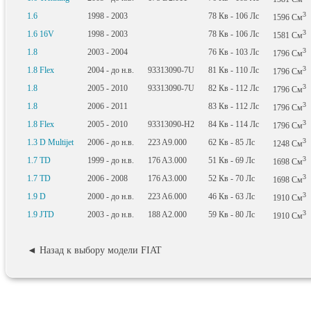
3
1.6
1998 - 2003
78
Кв
- 106
Лс
1596
См
3
1.6 16V
1998 - 2003
78
Кв
- 106
Лс
1581
См
3
1.8
2003 - 2004
76
Кв
- 103
Лс
1796
См
3
1.8 Flex
2004 - до н.в.
93313090-7U
81
Кв
- 110
Лс
1796
См
3
1.8
2005 - 2010
93313090-7U
82
Кв
- 112
Лс
1796
См
3
1.8
2006 - 2011
83
Кв
- 112
Лс
1796
См
3
1.8 Flex
2005 - 2010
93313090-H2
84
Кв
- 114
Лс
1796
См
3
1.3 D Multijet
2006 - до н.в.
223 A9.000
62
Кв
- 85
Лс
1248
См
3
1.7 TD
1999 - до н.в.
176 A3.000
51
Кв
- 69
Лс
1698
См
3
1.7 TD
2006 - 2008
176 A3.000
52
Кв
- 70
Лс
1698
См
3
1.9 D
2000 - до н.в.
223 A6.000
46
Кв
- 63
Лс
1910
См
3
1.9 JTD
2003 - до н.в.
188 A2.000
59
Кв
- 80
Лс
1910
См
◄ Назад к выбору модели FIAT