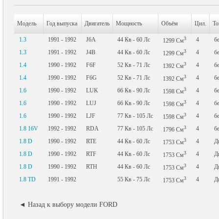
Модель
Год выпуска
Двигатель
Мощность
Объём
Цил.
То
3
1.3
1991 - 1992
J6A
44
Кв
- 60
Лс
4
б
1299
См
3
1.3
1991 - 1992
J4B
44
Кв
- 60
Лс
4
б
1299
См
3
1.4
1990 - 1992
F6F
52
Кв
- 71
Лс
4
б
1392
См
3
1.4
1990 - 1992
F6G
52
Кв
- 71
Лс
4
б
1392
См
3
1.6
1990 - 1992
LUK
66
Кв
- 90
Лс
4
б
1598
См
3
1.6
1990 - 1992
LUJ
66
Кв
- 90
Лс
4
б
1598
См
3
1.6
1990 - 1992
LJF
77
Кв
- 105
Лс
4
б
1598
См
3
1.8 16V
1992 - 1992
RDA
77
Кв
- 105
Лс
4
б
1796
См
3
1.8 D
1990 - 1992
RTE
44
Кв
- 60
Лс
4
Д
1753
См
3
1.8 D
1990 - 1992
RTF
44
Кв
- 60
Лс
4
Д
1753
См
3
1.8 D
1990 - 1992
RTH
44
Кв
- 60
Лс
4
Д
1753
См
3
1.8 TD
1991 - 1992
55
Кв
- 75
Лс
4
Д
1753
См
◄ Назад к выбору модели FORD