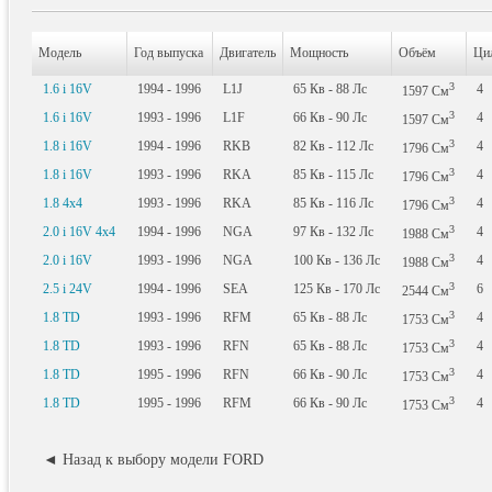
Модель
Год выпуска
Двигатель
Мощность
Объём
Ци
3
1.6 i 16V
1994 - 1996
L1J
65
Кв
- 88
Лс
4
1597
См
3
1.6 i 16V
1993 - 1996
L1F
66
Кв
- 90
Лс
4
1597
См
3
1.8 i 16V
1994 - 1996
RKB
82
Кв
- 112
Лс
4
1796
См
3
1.8 i 16V
1993 - 1996
RKA
85
Кв
- 115
Лс
4
1796
См
3
1.8 4x4
1993 - 1996
RKA
85
Кв
- 116
Лс
4
1796
См
3
2.0 i 16V 4x4
1994 - 1996
NGA
97
Кв
- 132
Лс
4
1988
См
3
2.0 i 16V
1993 - 1996
NGA
100
Кв
- 136
Лс
4
1988
См
3
2.5 i 24V
1994 - 1996
SEA
125
Кв
- 170
Лс
6
2544
См
3
1.8 TD
1993 - 1996
RFM
65
Кв
- 88
Лс
4
1753
См
3
1.8 TD
1993 - 1996
RFN
65
Кв
- 88
Лс
4
1753
См
3
1.8 TD
1995 - 1996
RFN
66
Кв
- 90
Лс
4
1753
См
3
1.8 TD
1995 - 1996
RFM
66
Кв
- 90
Лс
4
1753
См
◄ Назад к выбору модели FORD