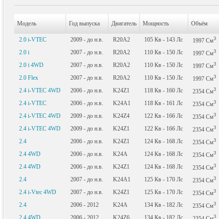
Модель
Год выпуска
Двигатель
Мощность
Объём
3
2.0 i-VTEC
2009 - до н.в.
R20A2
105
Кв
- 143
Лс
1997
См
3
2.0 i
2007 - до н.в.
R20A2
110
Кв
- 150
Лс
1997
См
3
2.0 i 4WD
2007 - до н.в.
R20A2
110
Кв
- 150
Лс
1997
См
3
2.0 Flex
2007 - до н.в.
R20A2
110
Кв
- 150
Лс
1997
См
3
2.4 i-VTEC 4WD
2006 - до н.в.
K24Z1
118
Кв
- 160
Лс
2354
См
3
2.4 i-VTEC
2006 - до н.в.
K24A1
118
Кв
- 161
Лс
2354
См
3
2.4 i-VTEC 4WD
2009 - до н.в.
K24Z4
122
Кв
- 166
Лс
2354
См
3
2.4 i-VTEC 4WD
2009 - до н.в.
K24Z1
122
Кв
- 166
Лс
2354
См
3
2.4
2006 - до н.в.
K24Z1
124
Кв
- 168
Лс
2354
См
3
2.4 4WD
2006 - до н.в.
K24A
124
Кв
- 168
Лс
2354
См
3
2.4 4WD
2006 - до н.в.
K24Z1
124
Кв
- 168
Лс
2354
См
3
2.4
2007 - до н.в.
K24A1
125
Кв
- 170
Лс
2354
См
3
2.4 i-Vtec 4WD
2007 - до н.в.
K24Z1
125
Кв
- 170
Лс
2354
См
3
2.4
2006 - 2012
K24A
134
Кв
- 182
Лс
2354
См
3
2.4 4WD
2006 - 2012
K24Z6
134
Кв
- 182
Лс
2354
См