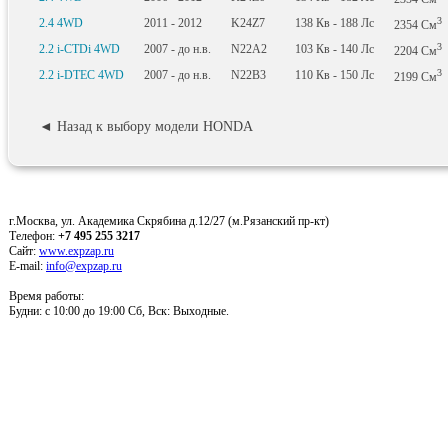
3
2.4 4WD
2011 - 2012
K24Z7
138
Кв
- 188
Лс
2354
См
3
2.2 i-CTDi 4WD
2007 - до н.в.
N22A2
103
Кв
- 140
Лс
2204
См
3
2.2 i-DTEC 4WD
2007 - до н.в.
N22B3
110
Кв
- 150
Лс
2199
См
◄ Назад к выбору модели HONDA
г.Москва, ул. Академика Скрябина д.12/27 (м.Рязанский пр-кт)
Телефон:
+7 495 255 3217
Сайт:
www.expzap.ru
E-mail:
info@expzap.ru
Время работы:
Будни: c 10:00 до 19:00 Сб, Вск: Выходные.